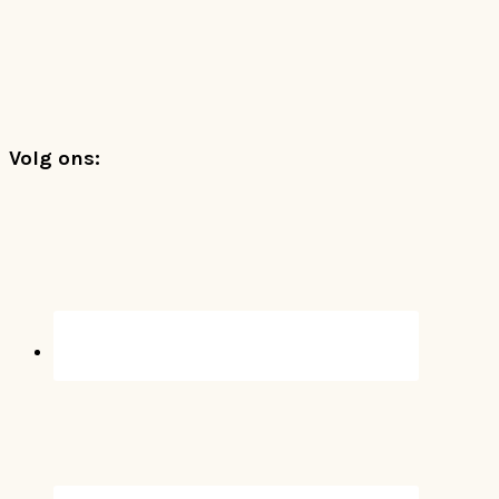
Footer
Volg ons: