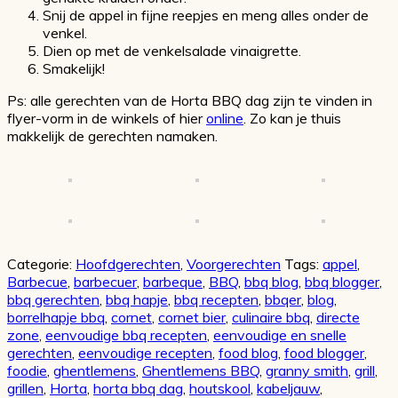
Snij de appel in fijne reepjes en meng alles onder de
venkel.
Dien op met de venkelsalade vinaigrette.
Smakelijk!
Ps: alle gerechten van de Horta BBQ dag zijn te vinden in
flyer-vorm in de winkels of hier
online
. Zo kan je thuis
makkelijk de gerechten namaken.
Categorie:
Hoofdgerechten
,
Voorgerechten
Tags:
appel
,
Barbecue
,
barbecuer
,
barbeque
,
BBQ
,
bbq blog
,
bbq blogger
,
bbq gerechten
,
bbq hapje
,
bbq recepten
,
bbqer
,
blog
,
borrelhapje bbq
,
cornet
,
cornet bier
,
culinaire bbq
,
directe
zone
,
eenvoudige bbq recepten
,
eenvoudige en snelle
gerechten
,
eenvoudige recepten
,
food blog
,
food blogger
,
foodie
,
ghentlemens
,
Ghentlemens BBQ
,
granny smith
,
grill
,
grillen
,
Horta
,
horta bbq dag
,
houtskool
,
kabeljauw
,