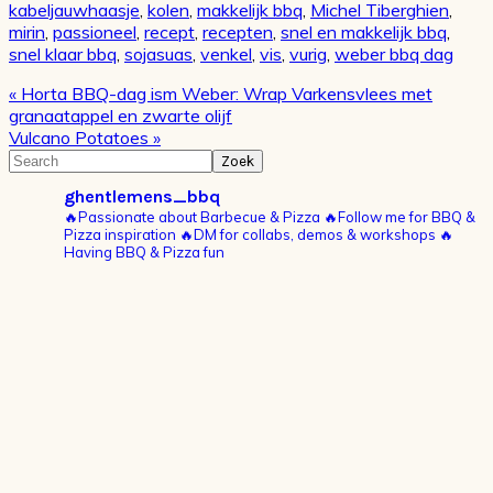
kabeljauwhaasje
,
kolen
,
makkelijk bbq
,
Michel Tiberghien
,
mirin
,
passioneel
,
recept
,
recepten
,
snel en makkelijk bbq
,
snel klaar bbq
,
sojasuas
,
venkel
,
vis
,
vurig
,
weber bbq dag
Vorig
« Horta BBQ-dag ism Weber: Wrap Varkensvlees met
bericht:
granaatappel en zwarte olijf
Volgend
Vulcano Potatoes »
bericht:
Primaire
Search
Sidebar
ghentlemens_bbq
🔥Passionate about Barbecue & Pizza
🔥Follow me for BBQ &
Pizza inspiration
🔥DM for collabs, demos & workshops
🔥
Having BBQ & Pizza fun