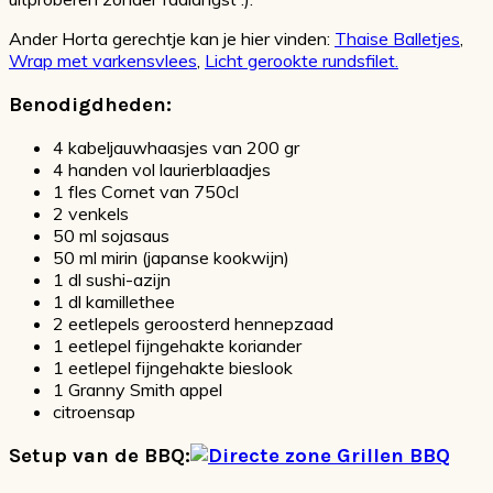
Ander Horta gerechtje kan je hier vinden:
Thaise Balletjes
,
Wrap met varkensvlees
,
Licht gerookte rundsfilet.
Benodigdheden:
4 kabeljauwhaasjes van 200 gr
4 handen vol laurierblaadjes
1 fles Cornet van 750cl
2 venkels
50 ml sojasaus
50 ml mirin (japanse kookwijn)
1 dl sushi-azijn
1 dl kamillethee
2 eetlepels geroosterd hennepzaad
1 eetlepel fijngehakte koriander
1 eetlepel fijngehakte bieslook
1 Granny Smith appel
citroensap
Setup van de BBQ: