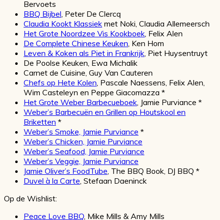
Bervoets
BBQ Bijbel
, Peter De Clercq
Claudia Kookt Klassiek
met Noki, Claudia Allemeersch
Het Grote Noordzee Vis Kookboek
, Felix Alen
De Complete Chinese Keuken
, Ken Hom
Leven & Koken als Piet in Frankrijk
, Piet Huysentruyt
De Poolse Keuken, Ewa Michalik
Carnet de Cuisine, Guy Van Cauteren
Chefs op Hete Kolen
, Pascale Naessens, Felix Alen,
Wim Casteleyn en Peppe Giacomazza *
Het Grote Weber Barbecueboek
, Jamie Purviance *
Weber’s Barbecuën en Grillen op Houtskool en
Briketten
*
Weber’s Smoke, Jamie Purviance
*
Weber’s Chicken, Jamie Purviance
Weber’s Seafood, Jamie Purviance
Weber’s Veggie, Jamie Purviance
Jamie Oliver’s FoodTube
, The BBQ Book, DJ BBQ *
Duvel à la Carte
, Stefaan Daeninck
Op de Wishlist:
Peace Love BBQ
, Mike Mills & Amy Mills