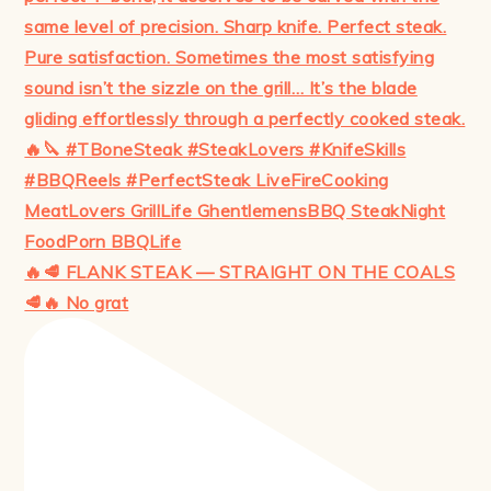
🔥🥩 FLANK STEAK — STRAIGHT ON THE COALS
🥩🔥 No grat