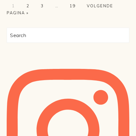
PAGINA
PAGINA
PAGINA
Interim
PAGINA
GA
1
2
3
…
19
VOLGENDE
pagina's
NAAR
PAGINA »
zijn
weggelaten
PRIMAIRE
Search
SIDEBAR