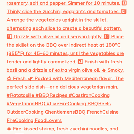
🔥 Fire-kissed shrimp, fresh zucchini noodles, and