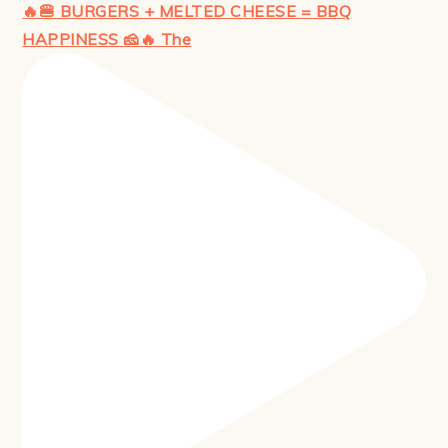
🔥🍔 BURGERS + MELTED CHEESE = BBQ
HAPPINESS 🧀🔥 The