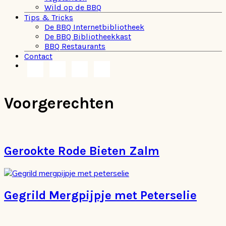
Wild op de BBQ
Tips & Tricks
De BBQ Internetbibliotheek
De BBQ Bibliotheekkast
BBQ Restaurants
Contact
Navigation
Menu:
Social
Voorgerechten
Icons
Gerookte Rode Bieten Zalm
Gegrild Mergpijpje met Peterselie