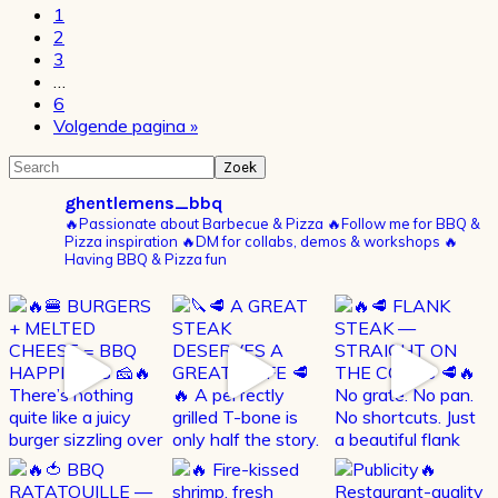
Pagina
1
Pagina
2
Pagina
3
Interim
…
pagina's
Pagina
6
zijn
Ga
Volgende pagina »
weggelaten
naar
Primaire
Search
Sidebar
ghentlemens_bbq
🔥Passionate about Barbecue & Pizza
🔥Follow me for BBQ &
Pizza inspiration
🔥DM for collabs, demos & workshops
🔥
Having BBQ & Pizza fun