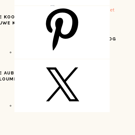
E KOOLSTEAK
UWE KAAS (EN
CHICAGO STYLE HOTDOG
E AUBERGINE
VULCANO POTATOES
LOUMI –
U