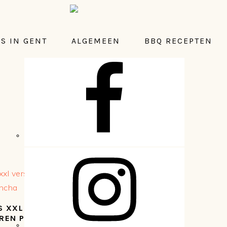
S IN GENT
ALGEMEEN
BBQ RECEPTEN
NAVIGATION
MENU:
SOCIAL
ICONS
DE SLOPPY JOE
HAMBURGER – EEN
 XXL VERSIE IN
KLASSIEKER
EREN PAN