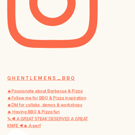
GHENTLEMENS_BBQ
🔥Passionate about Barbecue & Pizza
🔥Follow me for BBQ & Pizza inspiration
🔥DM for collabs, demos & workshops
🔥 Having BBQ & Pizza fun
🔪🥩 A GREAT STEAK DESERVES A GREAT
KNIFE 🥩🔥 A perf