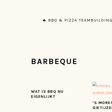
Spring
Door
Spring
Spring
naar
naar
naar
naar
de
de
de
de
🔥 BBQ & PIZZA TEAMBUILDING
hoofdnavigatie
hoofd
eerste
voettekst
inhoud
sidebar
BARBEQUE
WAT IS BBQ NU
EIGENLIJK?
’S MORES
GIETIJZ