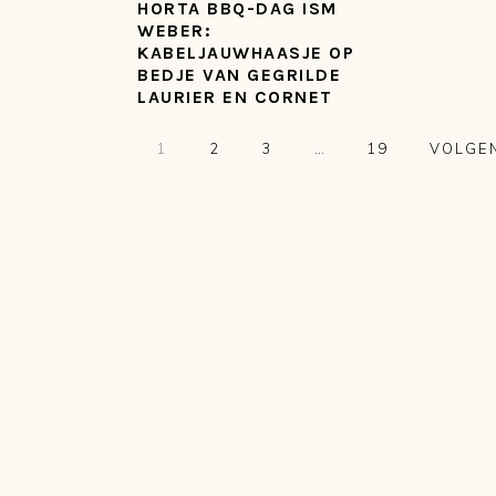
HORTA BBQ-DAG ISM
WEBER:
KABELJAUWHAASJE OP
BEDJE VAN GEGRILDE
LAURIER EN CORNET
PAGINA
PAGINA
PAGINA
Interim
PAGINA
GA
1
2
3
…
19
VOLGEN
pagina's
NAAR
zijn
weggelaten