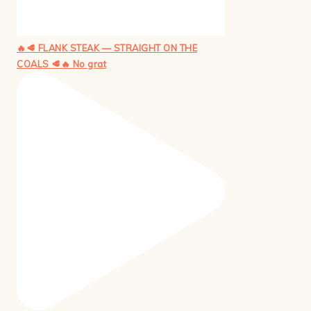
🔥🥩 FLANK STEAK — STRAIGHT ON THE
COALS 🥩🔥 No grat