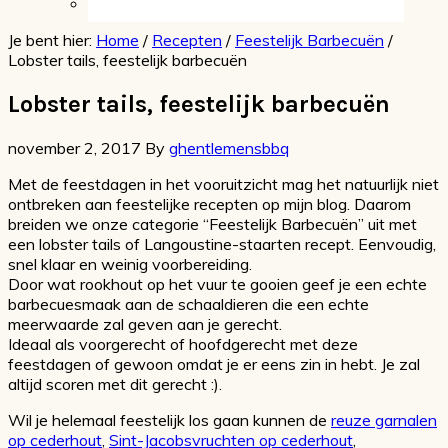
Je bent hier:
Home
/
Recepten
/
Feestelijk Barbecuën
/
Lobster tails, feestelijk barbecuën
Lobster tails, feestelijk barbecuën
november 2, 2017
By
ghentlemensbbq
Met de feestdagen in het vooruitzicht mag het natuurlijk niet
ontbreken aan feestelijke recepten op mijn blog. Daarom
breiden we onze categorie “Feestelijk Barbecuën” uit met
een lobster tails of Langoustine-staarten recept. Eenvoudig,
snel klaar en weinig voorbereiding.
Door wat rookhout op het vuur te gooien geef je een echte
barbecuesmaak aan de schaaldieren die een echte
meerwaarde zal geven aan je gerecht.
Ideaal als voorgerecht of hoofdgerecht met deze
feestdagen of gewoon omdat je er eens zin in hebt. Je zal
altijd scoren met dit gerecht :).
Wil je helemaal feestelijk los gaan kunnen de
reuze garnalen
op cederhout
,
Sint-Jacobsvruchten op cederhout
,