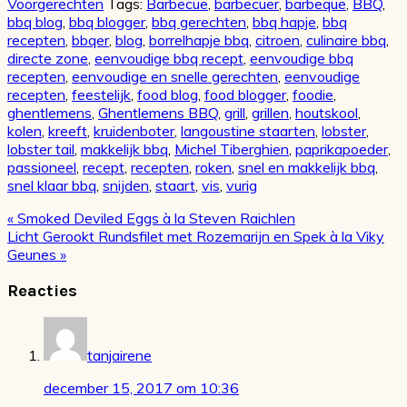
Voorgerechten
Tags:
Barbecue
,
barbecuer
,
barbeque
,
BBQ
,
bbq blog
,
bbq blogger
,
bbq gerechten
,
bbq hapje
,
bbq
recepten
,
bbqer
,
blog
,
borrelhapje bbq
,
citroen
,
culinaire bbq
,
directe zone
,
eenvoudige bbq recept
,
eenvoudige bbq
recepten
,
eenvoudige en snelle gerechten
,
eenvoudige
recepten
,
feestelijk
,
food blog
,
food blogger
,
foodie
,
ghentlemens
,
Ghentlemens BBQ
,
grill
,
grillen
,
houtskool
,
kolen
,
kreeft
,
kruidenboter
,
langoustine staarten
,
lobster
,
lobster tail
,
makkelijk bbq
,
Michel Tiberghien
,
paprikapoeder
,
passioneel
,
recept
,
recepten
,
roken
,
snel en makkelijk bbq
,
snel klaar bbq
,
snijden
,
staart
,
vis
,
vurig
Vorig
« Smoked Deviled Eggs à la Steven Raichlen
bericht:
Volgend
Licht Gerookt Rundsfilet met Rozemarijn en Spek à la Viky
bericht:
Geunes »
Lees
Reacties
Interacties
tanjairene
december 15, 2017 om 10:36