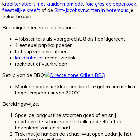
k
reeftenstaart met kruidenmarinade
,
foie gras op peperkoek
,
feestelijke kreeft
of de
Sint-Jacobsvruchten in botersaus
je
zeker helpen.
Benodigdheden voor 4 personen:
4 lobster tails als voorgerecht, 8 als hoofdgerecht
1 eetlepel paprika poeder
het sap van een citroen
kruidenboter
, recept zie link
rookhout of vuurkruiden
Setup van de BBQ:
Maak de barbecue klaar om direct te grillen om medium
hoge temperatuur van 220°C
Bereidingswijze:
Spoel de langoustine staarten goed af en snij
doorheen de schaal van het bolle gedeelte of de
bovenkant van de staart.
Trek met je handen de schaal wat open zodat je het
vlees kan loswrikken.