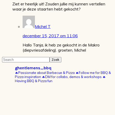
Ziet er heerlijk uit! Zouden jullie mij kunnen vertellen
waar je deze staarten hebt gekocht?
Michel T
december 15, 2017 om 11:06
Hallo Tanja, ik heb ze gekocht in de Makro
(diepvriesafdeling). groeten, Michel
Primaire
Search
Sidebar
ghentlemens_bbq
🔥Passionate about Barbecue & Pizza
🔥Follow me for BBQ &
Pizza inspiration
🔥DM for collabs, demos & workshops
🔥
Having BBQ & Pizza fun