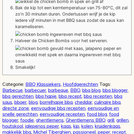
Bak de kip tot een kerntemperatuur van 75-80°C, dit zal
zo’n 30 minuten duren. Ondertussen wrijf je de kip
iedere vijf minuten in met BBQ saus zodat de saus kan
karameliseren.
Halveer de Chicken Bombs voor het serveren.
Smakelijk!
Categorie:
BBQ Klassiekers
,
Hoofdgerechten
Tags:
Barbecue
,
barbecuer
,
barbeque
,
BBQ
,
bbq blog
,
bbq blogger
,
bbq gerechten
,
bbq hapje
,
bbq recept
,
bbq recepten
,
bbq
saus
,
bbqer
,
blog
,
borrelhapje bbq
,
cheddar
,
culinaire bbq
,
directe zone
,
eenvoudige bbq recepten
,
eenvoudige en
snelle gerechten
,
eenvoudige recepten
,
food blog
,
food
blogger
,
foodie
,
ghentlemens
,
Ghentlemens BBQ
,
grill
,
grillen
,
houtskool
,
jalepenos peper
,
kaas
,
kip
,
kolen
,
kruidenkaas
,
makkelijk bbq
,
Michel Tiberghien
,
passioneel
,
peper
,
recept
,