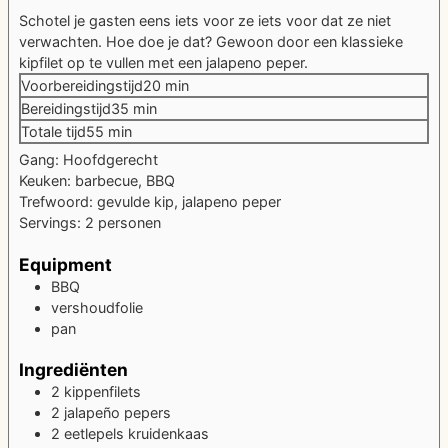
Schotel je gasten eens iets voor ze iets voor dat ze niet
verwachten. Hoe doe je dat? Gewoon door een klassieke
kipfilet op te vullen met een jalapeno peper.
minuten
Voorbereidingstijd
20
min
minuten
Bereidingstijd
35
min
minuten
Totale tijd
55
min
Gang:
Hoofdgerecht
Keuken:
barbecue, BBQ
Trefwoord:
gevulde kip, jalapeno peper
Servings:
2
personen
Equipment
BBQ
vershoudfolie
pan
Ingrediënten
2
kippenfilets
2
jalapeño pepers
2
eetlepels
kruidenkaas