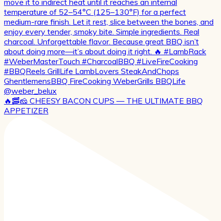
🔥🥓🧀 CHEESY BACON CUPS — THE ULTIMATE BBQ
APPETIZER