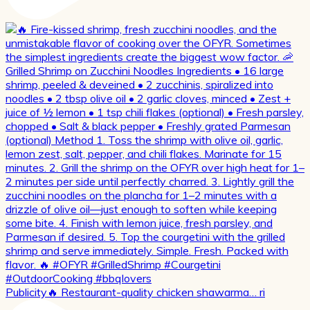
Publicity🔥 Restaurant-quality chicken shawarma… ri