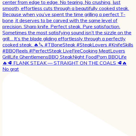
🔥🥩 FLANK STEAK — STRAIGHT ON THE COALS 🥩🔥
No grat