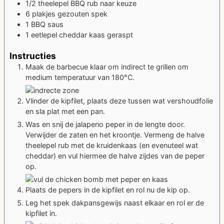
1/2
theelepel
BBQ rub
naar keuze
6
plakjes
gezouten spek
1
BBQ saus
1
eetlepel
cheddar kaas
geraspt
Instructies
Maak de barbecue klaar om indirect te grillen om
medium temperatuur van 180°C.
Vlinder de kipfilet, plaats deze tussen wat vershoudfolie
en sla plat met een pan.
Was en snij de jalapeno peper in de lengte door.
Verwijder de zaten en het kroontje. Vermeng de halve
theelepel rub met de kruidenkaas (en evenuteel wat
cheddar) en vul hiermee de halve zijdes van de peper
op.
Plaats de pepers in de kipfilet en rol nu de kip op.
Leg het spek dakpansgewijs naast elkaar en rol er de
kipfilet in.