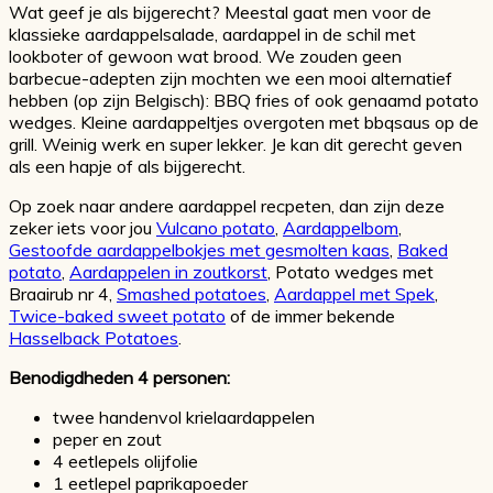
Wat geef je als bijgerecht? Meestal gaat men voor de
klassieke aardappelsalade, aardappel in de schil met
lookboter of gewoon wat brood. We zouden geen
barbecue-adepten zijn mochten we een mooi alternatief
hebben (op zijn Belgisch): BBQ fries of ook genaamd potato
wedges. Kleine aardappeltjes overgoten met bbqsaus op de
grill. Weinig werk en super lekker. Je kan dit gerecht geven
als een hapje of als bijgerecht.
Op zoek naar andere aardappel recpeten, dan zijn deze
zeker iets voor jou
Vulcano potato
,
Aardappelbom
,
Gestoofde aardappelbokjes met gesmolten kaas
,
Baked
potato
,
Aardappelen in zoutkorst
, Potato wedges met
Braairub nr 4,
Smashed potatoes
,
Aardappel met Spek
,
Twice-baked sweet potato
of de immer bekende
Hasselback Potatoes
.
Benodigdheden 4 personen:
twee handenvol krielaardappelen
peper en zout
4 eetlepels olijfolie
1 eetlepel paprikapoeder