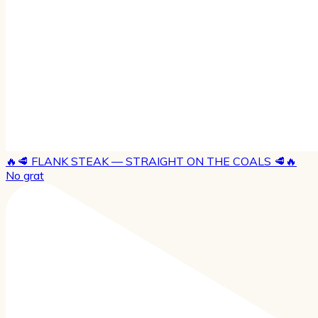
🔥🥩 FLANK STEAK — STRAIGHT ON THE COALS 🥩🔥
No grat