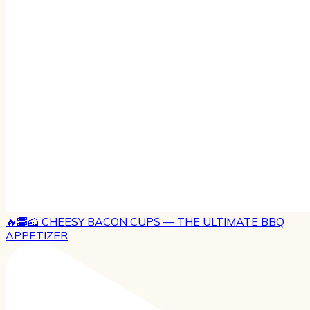
🔥🥓🧀 CHEESY BACON CUPS — THE ULTIMATE BBQ
APPETIZER