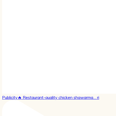
Publicity🔥 Restaurant-quality chicken shawarma… ri