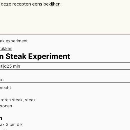
 deze recepten eens bekijken:
rukken
n Steak Experiment
minuten
tijd
25
min
en
nuten
in
recht
roren steak, steak
rsonen
n
ax 3 cm dik