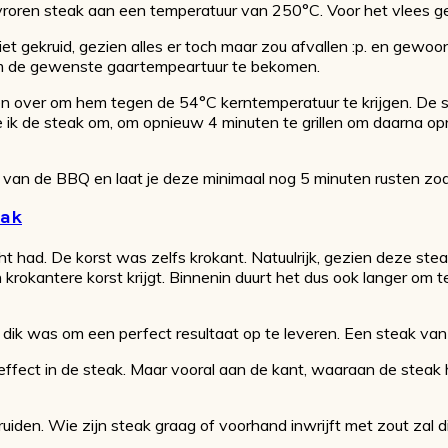
oren steak aan een temperatuur van 250°C. Voor het vlees geb
ekruid, gezien alles er toch maar zou afvallen :p. en gewoon op
 om de gewenste gaartempeartuur te bekomen.
 over om hem tegen de 54°C kerntemperatuur te krijgen. De ste
e ik de steak om, om opnieuw 4 minuten te grillen om daarna op
 van de BBQ en laat je deze minimaal nog 5 minuten rusten zod
ht had. De korst was zelfs krokant. Natuulrijk, gezien deze s
krokantere korst krijgt. Binnenin duurt het dus ook langer om 
 dik was om een perfect resultaat op te leveren. Een steak van 
e effect in de steak. Maar vooral aan de kant, waaraan de steak 
ruiden. Wie zijn steak graag of voorhand inwrijft met zout zal d