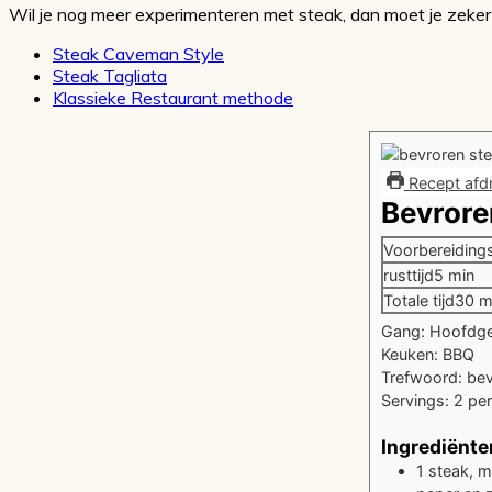
Wil je nog meer experimenteren met steak, dan moet je zeker
Steak Caveman Style
Steak Tagliata
Klassieke Restaurant methode
Recept afd
Bevrore
Voorbereidings
minut
rusttijd
5
min
mi
Totale tijd
30
m
Gang:
Hoofdge
Keuken:
BBQ
Trefwoord:
bev
Servings:
2
pe
Ingrediënte
1
steak, m