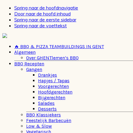
Spring naar de hoofdnavigatie
Door naar de hoofd inhoud
Spring naar de eerste sidebar
Spring naar de voettekst
🔥 BBQ & PIZZA TEAMBUILDINGS IN GENT
Algemeen
Over GHENTlemen’s BBQ
BBQ Recepten
Gangen
Drankjes
Hapjes / Tapas
Voorgerechten
Hoofdgerechten
Bijgerechten
Salades
Desserts
BBQ Klassiekers
Feestelijk Barbecuën
Low & Slow
Vegetarisch