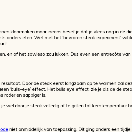
innen klaarmaken maar ineens besef je dat je vlees nog in de d
ets anders eten. Wel, met het ‘bevroren steak experiment’ wil i
kan!
ven, en of het sowieso zou lukken. Dus even een entrecôte van
e resultaat. Door de steak eerst langzaam op te warmen zal d
geen ‘bulls-eye’ effect. Het bulls eye effect, zie je als de de s
s roder en sappiger is.
g je wel door je steak volledig af te grillen tot kerntemperatuur
hode
niet onmiddellijk van toepassing. Dit ging anders een
tijdj