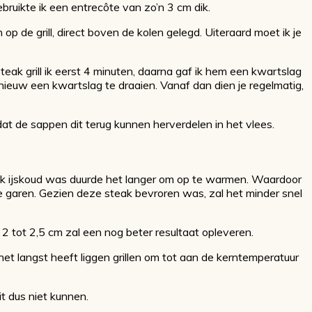
ruikte ik een entrecôte van zo’n 3 cm dik.
 de grill, direct boven de kolen gelegd. Uiteraard moet ik je
ak grill ik eerst 4 minuten, daarna gaf ik hem een kwartslag
nieuw een kwartslag te draaien. Vanaf dan dien je regelmatig,
at de sappen dit terug kunnen herverdelen in het vlees.
teak ijskoud was duurde het langer om op te warmen. Waardoor
te garen. Gezien deze steak bevroren was, zal het minder snel
2 tot 2,5 cm zal een nog beter resultaat opleveren.
het langst heeft liggen grillen om tot aan de kerntemperatuur
it dus niet kunnen.