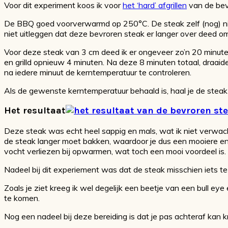
Voor dit experiment koos ik voor
het ‘hard’ afgrillen
van de bevr
De BBQ goed voorverwarmd op 250°C. De steak zelf (nog) niet g
niet uitleggen dat deze bevroren steak er langer over deed
Voor deze steak van 3 cm deed ik er ongeveer zo’n 20 minuten
en grilld opnieuw 4 minuten. Na deze 8 minuten totaal, draaid
na iedere minuut de kerntemperatuur te controleren.
Als de gewenste kerntemperatuur behaald is, haal je de steak
Het resultaat
Deze steak was echt heel sappig en mals, wat ik niet verwac
de steak langer moet bakken, waardoor je dus een mooiere en 
vocht verliezen bij opwarmen, wat toch een mooi voordeel is.
Nadeel bij dit experiement was dat de steak misschien iets te
Zoals je ziet kreeg ik wel degelijk een beetje van een bull ey
te komen.
Nog een nadeel bij deze bereiding is dat je pas achteraf kan k