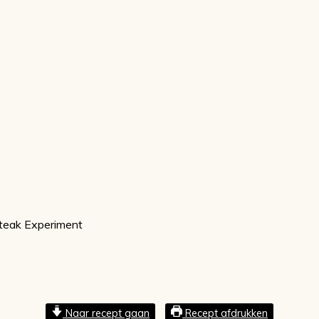
teak Experiment
Naar recept gaan
Recept afdrukken