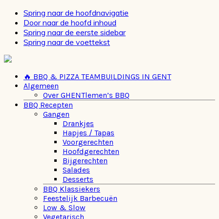
Spring naar de hoofdnavigatie
Door naar de hoofd inhoud
Spring naar de eerste sidebar
Spring naar de voettekst
🔥 BBQ & PIZZA TEAMBUILDINGS IN GENT
Algemeen
Over GHENTlemen’s BBQ
BBQ Recepten
Gangen
Drankjes
Hapjes / Tapas
Voorgerechten
Hoofdgerechten
Bijgerechten
Salades
Desserts
BBQ Klassiekers
Feestelijk Barbecuën
Low & Slow
Vegetarisch