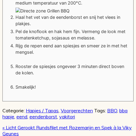
medium temperatuur van 200°C.
Haal het vet van de eendenborst en snij het vlees in
plakjes.
Pel de knoflook en hak hem fijn. Vermeng de look met
tomatenketchup, sojasaus en melasse.
Rijg de repen eend aan spiesjes en smeer ze in met het
mengsel.
Rooster de spiesjes ongeveer 3 minuten direct boven
de kolen.
Smakelijk!
Categorie:
Hapjes / Tapas
,
Voorgerechten
Tags:
BBQ
,
bbq
hapje
,
eend
,
eendenborst
,
yakitori
Vorig
« Licht Gerookt Rundsfilet met Rozemarijn en Spek à la Viky
bericht:
Geunes