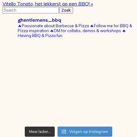
Volgend
Vitello Tonato, het lekkerst op een BBQ! »
bericht:
Primaire
Search
Sidebar
ghentlemens_bbq
🔥Passionate about Barbecue & Pizza
🔥Follow me for BBQ &
Pizza inspiration
🔥DM for collabs, demos & workshops
🔥
Having BBQ & Pizza fun
Volgen op Instagram
Meer laden…