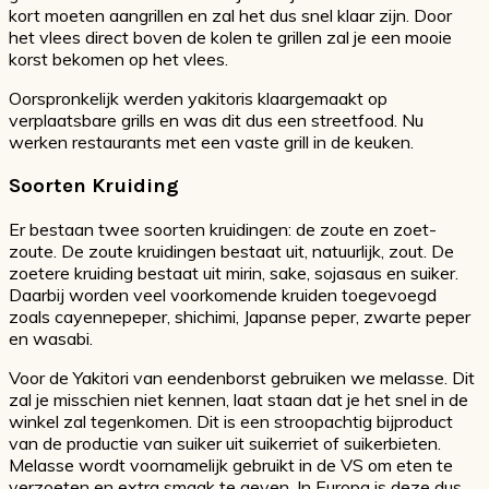
kort moeten aangrillen en zal het dus snel klaar zijn. Door
het vlees direct boven de kolen te grillen zal je een mooie
korst bekomen op het vlees.
Oorspronkelijk werden yakitoris klaargemaakt op
verplaatsbare grills en was dit dus een streetfood. Nu
werken restaurants met een vaste grill in de keuken.
Soorten Kruiding
Er bestaan twee soorten kruidingen: de zoute en zoet-
zoute. De zoute kruidingen bestaat uit, natuurlijk, zout. De
zoetere kruiding bestaat uit mirin, sake, sojasaus en suiker.
Daarbij worden veel voorkomende kruiden toegevoegd
zoals cayennepeper, shichimi, Japanse peper, zwarte peper
en wasabi.
Voor de Yakitori van eendenborst gebruiken we melasse. Dit
zal je misschien niet kennen, laat staan dat je het snel in de
winkel zal tegenkomen. Dit is een stroopachtig bijproduct
van de productie van suiker uit suikerriet of suikerbieten.
Melasse wordt voornamelijk gebruikt in de VS om eten te
verzoeten en extra smaak te geven. In Europa is deze dus