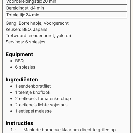
minuten
Voorbereidingstijd
20
min
minuten
Bereidingstijd
4
min
minuten
Totale tijd
24
min
Gang:
Borrelhapje, Voorgerecht
Keuken:
BBQ, Japans
Trefwoord:
eendenborst, yakitori
Servings:
6
spiesjes
Equipment
BBQ
6 spiesjes
Ingrediënten
1
eendenborstfilet
1
teentje
knoflook
2
eetlepels
tomatenketchup
2
eetlepels
lichte sojasaus
1
eetlepel
melasse
Instructies
· Maak de barbecue klaar om direct te grillen op