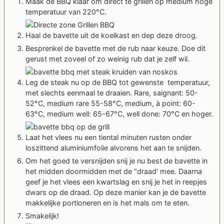
Maak de BBQ klaar om direct te grillen op medium hoge
temperatuur van 220°C.
Haal de bavette uit de koelkast en dep deze droog.
Besprenkel de bavette met de rub naar keuze. Doe dit
gerust met zoveel of zo weinig rub dat je zelf wil.
Leg de steak nu op de BBQ tot gewenste temperatuur,
met slechts eenmaal te draaien. Rare, saignant: 50-
52°C, medium rare 55-58°C, medium, à point: 60-
63°C, medium well: 65-67°C, well done: 70°C en hoger.
Laat het vlees nu een tiental minuten rusten onder
loszittend aluminiumfolie alvorens het aan te snijden.
Om het goed te versnijden snij je nu best de bavette in
het midden doormidden met de "draad' mee. Daarna
geef je het vlees een kwartslag en snij je het in reepjes
dwars op de draad. Op deze manier kan je de bavette
makkelijke portioneren en is het mals om te eten.
Smakelijk!