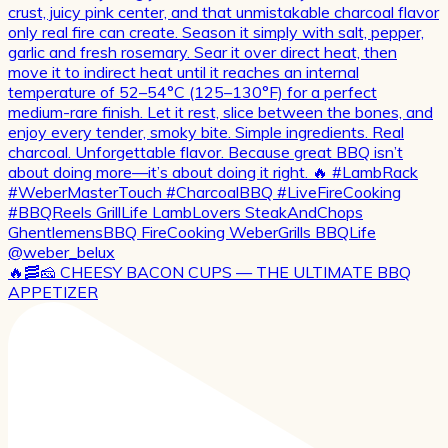
🔥🥓🧀 CHEESY BACON CUPS — THE ULTIMATE BBQ
APPETIZER