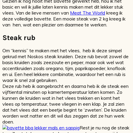
Gezien ik nog nooit met Bavette gewerkt heb, hou ik het
basic en wil ik jullie laten kennis maken met dit lekker stuk
vlees. Van de lieve mensen van
Meat The World
kreeg ik
deze volledige bavette. Een mooie steak van 2 kg kreeg ik
van hen, wat een plezier om daarmee te werken.
Steak rub
Om “kennis” te maken met het vlees, heb ik deze simpel
gekrud met Noskos steak kruiden. Deze rub bevat zowel de
basis kruiden zoals zeezoute en peper, maar ook wel wat
accentkruiden zoals oregano, tijm, paprikapoeder, knoflook
en ui. Een heel lekkere combinatie, waardoor het een rub is
waar ik snel zal gebruiken.
Deze rub heb ik aangebracht en daarna heb ik de steak een
vijftiental minuten op kamertemperatuur laten komen. Zo
kunnen de kruiden wat in het vlees trekken en komt het
vlees op temperatuur, twee vliegen in een klap. Je zal zien
dat het vlees dat een beetje begint te ‘zweten’. De kruiden
worden wat natter en dit wil dus zeggen dat ze hun werk
doen.
Rest je nu nog de steak