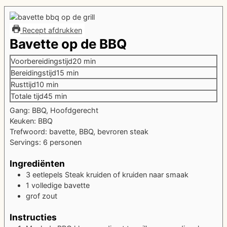
Recept afdrukken
Bavette op de BBQ
minuten
Voorbereidingstijd
20
min
minuten
Bereidingstijd
15
min
minuten
Rusttijd
10
min
minuten
Totale tijd
45
min
Gang:
BBQ, Hoofdgerecht
Keuken:
BBQ
Trefwoord:
bavette, BBQ, bevroren steak
Servings:
6
personen
Ingrediënten
3
eetlepels
Steak kruiden of kruiden naar smaak
1
volledige
bavette
grof zout
Instructies