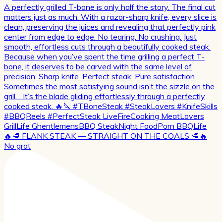
🔥🥩 FLANK STEAK — STRAIGHT ON THE COALS 🥩🔥
No grat