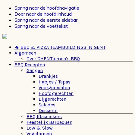
Spring naar de hoofdnavigatie
Door naar de hoofd inhoud
Spring naar de eerste sidebar
Spring naar de voettekst
🔥 BBQ & PIZZA TEAMBUILDINGS IN GENT
Algemeen
Over GHENTlemen’s BBQ
BBQ Recepten
Gangen
Drankjes
Hapjes / Tapas
Voorgerechten
Hoofdgerechten
Bijgerechten
Salades
Desserts
BBQ Klassiekers
Feestelijk Barbecuën
Low & Slow
Vegetarisch