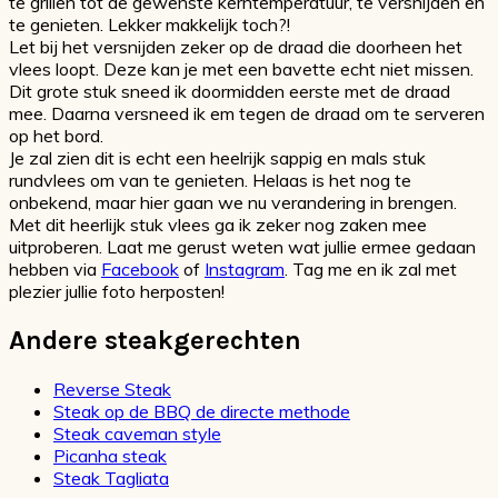
te grillen tot de gewenste kerntemperatuur, te versnijden en
te genieten. Lekker makkelijk toch?!
Let bij het versnijden zeker op de draad die doorheen het
vlees loopt. Deze kan je met een bavette echt niet missen.
Dit grote stuk sneed ik doormidden eerste met de draad
mee. Daarna versneed ik em tegen de draad om te serveren
op het bord.
Je zal zien dit is echt een heelrijk sappig en mals stuk
rundvlees om van te genieten. Helaas is het nog te
onbekend, maar hier gaan we nu verandering in brengen.
Met dit heerlijk stuk vlees ga ik zeker nog zaken mee
uitproberen. Laat me gerust weten wat jullie ermee gedaan
hebben via
Facebook
of
Instagram
. Tag me en ik zal met
plezier jullie foto herposten!
Andere steakgerechten
Reverse Steak
Steak op de BBQ de directe methode
Steak caveman style
Picanha steak
Steak Tagliata