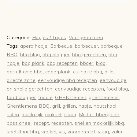
Categorie:
Hapjes / Tapas
,
Voorgerechten
Tags:
apero hapje
,
Barbecue
,
barbecuer
,
barbeque
,
BBQ
,
bbq blog
,
bbq blogger
,
bbq gerechten
,
bbq
hapje
,
bbq plank
,
bbq recepten
,
bbqer
,
blog
,
borrelhapje bbq
,
cederplank
,
culinaire bbq
,
dille
,
directe zone
,
eenvoudige bbq recepten
,
eenvoudige
en snelle gerechten
,
eenvoudige recepten
,
food blog
,
food blogger
,
foodie
,
GHENTlemen
,
ghentlemens
,
Ghentlemens BBQ
,
grill
,
grillen
,
hapje
,
houtskool
,
kolen
,
makkelijk
,
makkelijk bbq
,
Michel Tiberghien
,
passioneel
,
recept
,
recepten
,
snel en makkelijk bbq
,
snel klaar bbq
,
venkel
,
vis
,
voorgerecht
,
vurig
,
zalm