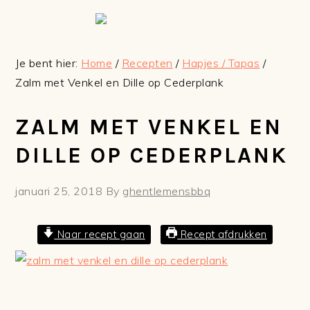
Spring
Door
Spring
Spring
naar
naar
naar
naar
de
de
de
de
Je bent hier:
Home
/
Recepten
/
Hapjes / Tapas
/
hoofdnavigatie
hoofd
eerste
voettekst
Zalm met Venkel en Dille op Cederplank
inhoud
sidebar
ZALM MET VENKEL EN
DILLE OP CEDERPLANK
januari 25, 2018
By
ghentlemensbbq
Naar recept gaan
Recept afdrukken