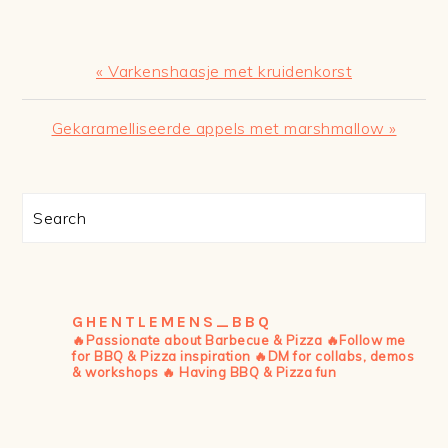
Vorig
« Varkenshaasje met kruidenkorst
bericht:
Volgend
Gekaramelliseerde appels met marshmallow »
bericht:
PRIMAIRE
Search
SIDEBAR
GHENTLEMENS_BBQ
🔥Passionate about Barbecue & Pizza
🔥Follow me
for BBQ & Pizza inspiration
🔥DM for collabs, demos
& workshops
🔥 Having BBQ & Pizza fun