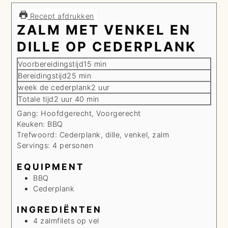
Recept afdrukken
ZALM MET VENKEL EN
DILLE OP CEDERPLANK
minuten
Voorbereidingstijd
15
min
minuten
Bereidingstijd
25
min
uur
week de cederplank
2
uur
uur
minuten
Totale tijd
2
uur
40
min
Gang:
Hoofdgerecht, Voorgerecht
Keuken:
BBQ
Trefwoord:
Cederplank, dille, venkel, zalm
Servings:
4
personen
EQUIPMENT
BBQ
Cederplank
INGREDIËNTEN
4
zalmfilets op vel