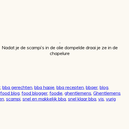
Nadat je de scampi’s in de olie dompelde draai je ze in de
chapelure
r
,
bbq gerechten
,
bbq hapje
,
bbq recepten
,
bbqer
,
blog
,
,
food blog
,
food blogger
,
foodie
,
ghentlemens
,
Ghentlemens
en
,
scampi
,
snel en makkelijk bbq
,
snel klaar bbq
,
vis
,
vurig