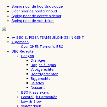
Spring naar de hoofdnavigatie
Door naar de hoofd inhoud
Spring naar de eerste sidebar
Spring naar de voettekst
🔥 BBQ & PIZZA TEAMBUILDINGS IN GENT
Algemeen
Over GHENTlemen’s BBQ
BBQ Recepten
Gangen
Drankjes
Hapjes / Tapas
Voorgerechten
Hoofdgerechten
Bijgerechten
Salades
Desserts
BBQ Klassiekers
Feestelijk Barbecuën
Low & Slow
Vegetarisch