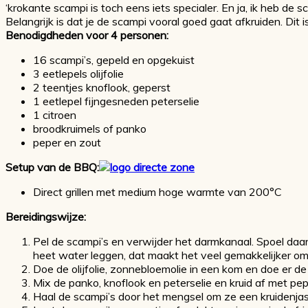
‘krokante scampi is toch eens iets specialer. En ja, ik heb de sc
Belangrijk is dat je de scampi vooral goed gaat afkruiden. Di
Benodigdheden voor 4 personen:
16 scampi’s, gepeld en opgekuist
3 eetlepels olijfolie
2 teentjes knoflook, geperst
1 eetlepel fijngesneden peterselie
1 citroen
broodkruimels of panko
peper en zout
Setup van de BBQ:
Direct grillen met medium hoge warmte van 200°C
Bereidingswijze:
Pel de scampi’s en verwijder het darmkanaal. Spoel daar
heet water leggen, dat maakt het veel gemakkelijker om 
Doe de olijfolie, zonnebloemolie in een kom en doe er de 
Mix de panko, knoflook en peterselie en kruid af met pep
Haal de scampi’s door het mengsel om ze een kruidenjas