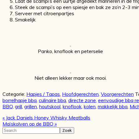
Laat de scampi’s een uurtje afgedekt marineren in de fri
Steek de scampi’s op een spiesje en bak ze zo’n 2-3 mi
Serveer met citroenpartjes
Smakelijk
Panko, knoflook en peterselie
Niet alleen lekker maar ook mooi.
Categorie:
Hapjes / Tapas
,
Hoofdgerechten
,
Voorgerechten
T
borrelhapje bbq
,
culinaire bbq
,
directe zone
,
eenvoudige bbq r
BBQ
,
grill
,
grillen
,
houtskool
,
knoflook
,
kolen
,
makkelijk bbq
,
Mich
Vorig
« Jack Daniels Honey Whisky Meatballs
bericht:
Volgend
Maïskolven op de BBQ »
bericht:
Primaire
Search