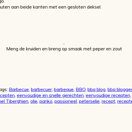
go.
nuten aan beide kanten met een gesloten deksel.
Meng de kruiden en breng op smaak met peper en zout
ags:
Barbecue
,
barbecuer
,
barbeque
,
BBQ
,
bbq blog
,
bbq blogge
ecepten
,
eenvoudige en snelle gerechten
,
eenvoudige recepten
el Tiberghien
,
olie
,
panko
,
passioneel
,
peterselie
,
recept
,
recept