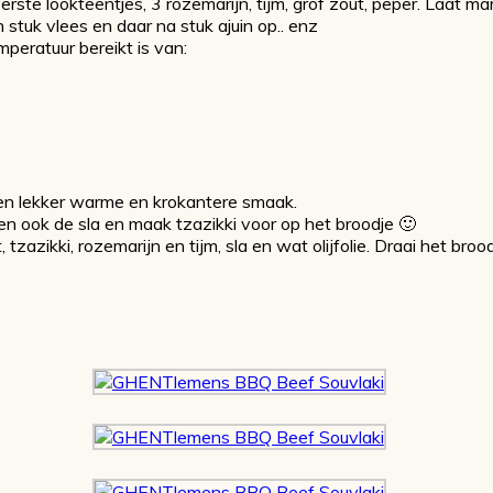
erste lookteentjes, 3 rozemarijn, tijm, grof zout, peper. Laat ma
tuk vlees en daar na stuk ajuin op.. enz
mperatuur bereikt is van:
en lekker warme en krokantere smaak.
en ook de sla en maak tzazikki voor op het broodje 🙂
tzazikki, rozemarijn en tijm, sla en wat olijfolie. Draai het bro