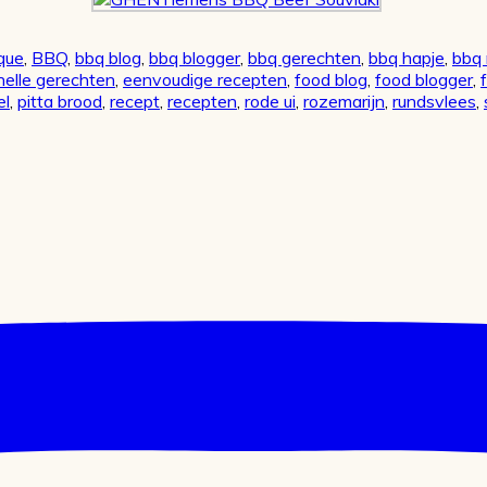
que
,
BBQ
,
bbq blog
,
bbq blogger
,
bbq gerechten
,
bbq hapje
,
bbq 
nelle gerechten
,
eenvoudige recepten
,
food blog
,
food blogger
,
el
,
pitta brood
,
recept
,
recepten
,
rode ui
,
rozemarijn
,
rundsvlees
,