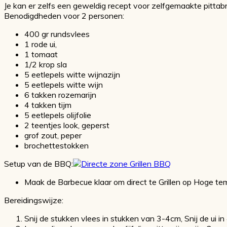
Je kan er zelfs een geweldig recept voor zelfgemaakte pittabro
Benodigdheden voor 2 personen:
400 gr rundsvlees
1 rode ui,
1 tomaat
1/2 krop sla
5 eetlepels witte wijnazijn
5 eetlepels witte wijn
6 takken rozemarijn
4 takken tijm
5 eetlepels olijfolie
2 teentjes look, geperst
grof zout, peper
brochettestokken
Setup van de BBQ:
Maak de Barbecue klaar om direct te Grillen op Hoge t
Bereidingswijze:
Snij de stukken vlees in stukken van 3-4cm, Snij de ui in