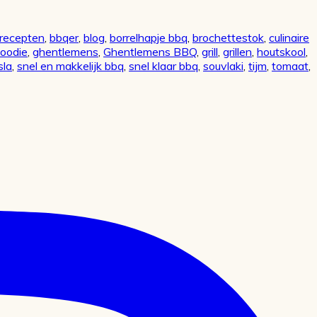
recepten
,
bbqer
,
blog
,
borrelhapje bbq
,
brochettestok
,
culinaire
foodie
,
ghentlemens
,
Ghentlemens BBQ
,
grill
,
grillen
,
houtskool
,
sla
,
snel en makkelijk bbq
,
snel klaar bbq
,
souvlaki
,
tijm
,
tomaat
,