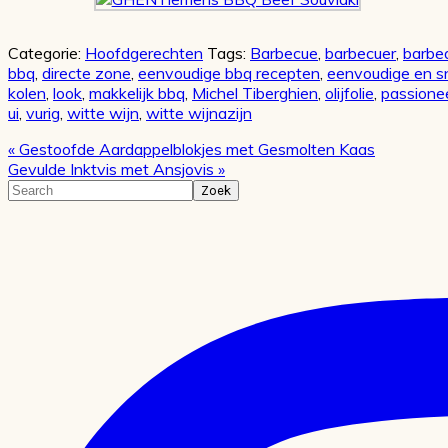
Categorie:
Hoofdgerechten
Tags:
Barbecue
,
barbecuer
,
barbe
bbq
,
directe zone
,
eenvoudige bbq recepten
,
eenvoudige en s
kolen
,
look
,
makkelijk bbq
,
Michel Tiberghien
,
olijfolie
,
passione
ui
,
vurig
,
witte wijn
,
witte wijnazijn
Vorig
« Gestoofde Aardappelblokjes met Gesmolten Kaas
bericht:
Volgend
Gevulde Inktvis met Ansjovis »
bericht:
Primaire
Search
Sidebar