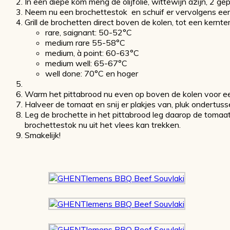
In een diepe kom meng de olijfolie, wittewijn azijn, 2 gep
Neem nu een brochettestok en schuif er vervolgens een s
Grill de brochetten direct boven de kolen, tot een kernte
rare, saignant: 50-52°C
medium rare 55-58°C
medium, à point: 60-63°C
medium well: 65-67°C
well done: 70°C en hoger
Warm het pittabrood nu even op boven de kolen voor e
Halveer de tomaat en snij er plakjes van, pluk ondertuss
Leg de brochette in het pittabrood leg daarop de tomaat, 
brochettestok nu uit het vlees kan trekken.
Smakelijk!