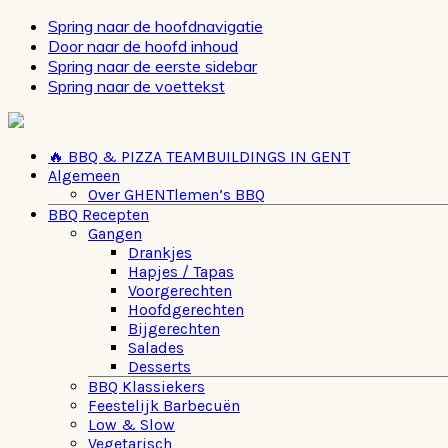
Spring naar de hoofdnavigatie
Door naar de hoofd inhoud
Spring naar de eerste sidebar
Spring naar de voettekst
🔥 BBQ & PIZZA TEAMBUILDINGS IN GENT
Algemeen
Over GHENTlemen’s BBQ
BBQ Recepten
Gangen
Drankjes
Hapjes / Tapas
Voorgerechten
Hoofdgerechten
Bijgerechten
Salades
Desserts
BBQ Klassiekers
Feestelijk Barbecuën
Low & Slow
Vegetarisch