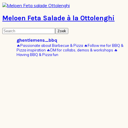
Meloen Feta Salade à la Ottolenghi
Primaire
Search
Sidebar
ghentlemens_bbq
🔥Passionate about Barbecue & Pizza
🔥Follow me for BBQ &
Pizza inspiration
🔥DM for collabs, demos & workshops
🔥
Having BBQ & Pizza fun