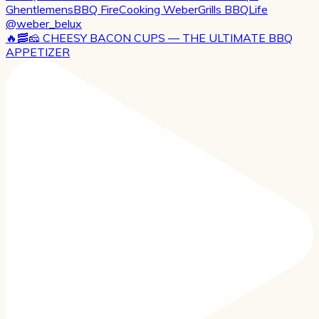
🔥🥓🧀 CHEESY BACON CUPS — THE ULTIMATE BBQ
APPETIZER