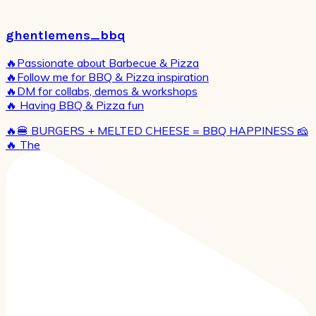
ghentlemens_bbq
🔥Passionate about Barbecue & Pizza
🔥Follow me for BBQ & Pizza inspiration
🔥DM for collabs, demos & workshops
🔥 Having BBQ & Pizza fun
🔥🍔 BURGERS + MELTED CHEESE = BBQ HAPPINESS 🧀
🔥 The