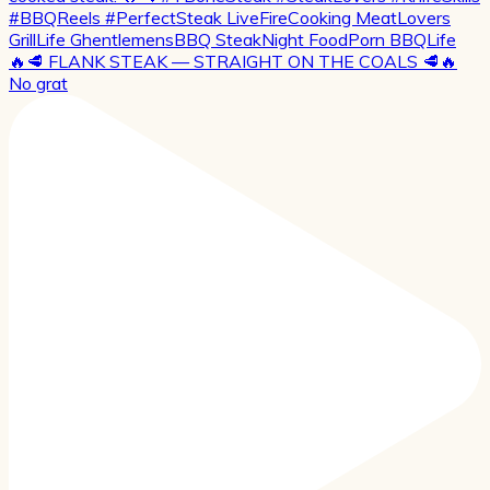
🔥🥩 FLANK STEAK — STRAIGHT ON THE COALS 🥩🔥
No grat