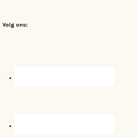
Footer
Volg ons: