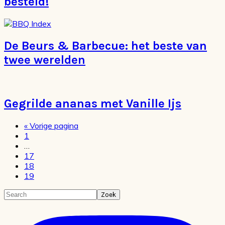
besteld!
De Beurs & Barbecue: het beste van
twee werelden
Gegrilde ananas met Vanille Ijs
Ga
«
Vorige pagina
Pagina
naar
1
Interim
…
pagina's
Pagina
17
zijn
Pagina
18
weggelaten
Pagina
19
Primaire
Search
Sidebar