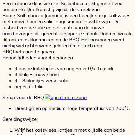
Een
Italiaanse
klassieker is Saltimbocca.
Dit gerecht zou
oorspronkelijk afkomstig zijn uit de streek van
Rome.
Saltimbocca (romana) is een
heerlijk stukje kalfsvlees
met rauwe ham en salie
,
nagesmoord
in witte wijn. De
frisheid van de salie en het zoute van de rauwe
ham
bezorgen dit gerecht zijn
aparte smaak.
Daarom wou ik
dit
ook
eens klaarmaken op de BBQ. Het nasmoren
werd
hierbij wel
achterwege gelaten om er toch een
BBQ
toets
aan te geven.
Benodigdheden voor 4 personen:
4 dunne kalfslapjes van ongeveer 0,5-1cm dik
4 plakjes rauwe ham
4 – 8 blaadjes verse salie
peper, olijfolie
Setup voor de BBQ:
Direct grillen op medium hoge temperatuur van 200°C
Bereidingswijze:
Wrijf het kalfsvlees lichtjes in met olijfolie aan beide