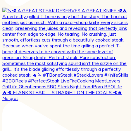
🔥🥩 FLANK STEAK — STRAIGHT ON THE COALS 🥩🔥
No grat