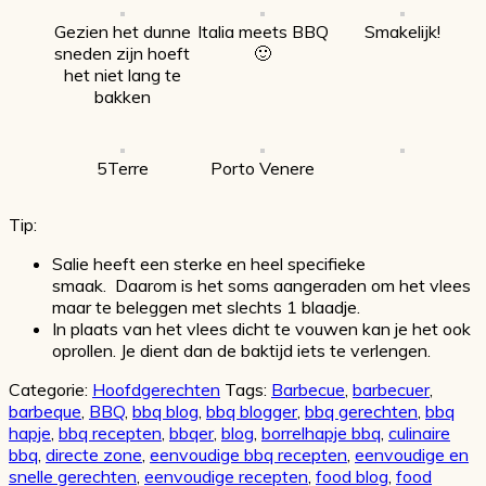
Gezien het dunne
Italia meets BBQ
Smakelijk!
sneden zijn hoeft
🙂
het niet lang te
bakken
5Terre
Porto Venere
Tip:
Salie heeft een sterke en heel specifieke
smaak. Daarom is het soms aangeraden om het vlees
maar te beleggen met slechts 1 blaadje.
In plaats van het vlees dicht te vouwen kan je het ook
oprollen. Je dient dan de baktijd iets te verlengen.
Categorie:
Hoofdgerechten
Tags:
Barbecue
,
barbecuer
,
barbeque
,
BBQ
,
bbq blog
,
bbq blogger
,
bbq gerechten
,
bbq
hapje
,
bbq recepten
,
bbqer
,
blog
,
borrelhapje bbq
,
culinaire
bbq
,
directe zone
,
eenvoudige bbq recepten
,
eenvoudige en
snelle gerechten
,
eenvoudige recepten
,
food blog
,
food