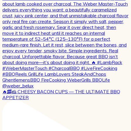
🔥🥓🧀 CHEESY BACON CUPS — THE ULTIMATE BBQ
APPETIZER