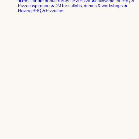
🔥Passionate about Barbecue & Pizza
🔥Follow me for BBQ &
Pizza inspiration
🔥DM for collabs, demos & workshops
🔥
Having BBQ & Pizza fun