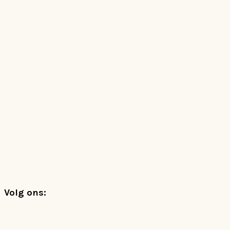
Footer
Volg ons: