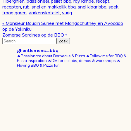
Tiberghien
,
passioneel
,
pellet bbq
,
ray lampe
,
recept
,
recepten
,
rub
,
snel en makkelijk bbq
,
snel klaar bbq
,
spek
,
traag garen
,
varkenskotelet
,
vurig
Vorig
« Monsieur Boudin Sunee met Mangochutney en Avocado
bericht:
op de Yakiniku
Volgend
Zomerse Sardines op de BBQ »
bericht:
Primaire
Search
Sidebar
ghentlemens_bbq
🔥Passionate about Barbecue & Pizza
🔥Follow me for BBQ &
Pizza inspiration
🔥DM for collabs, demos & workshops
🔥
Having BBQ & Pizza fun