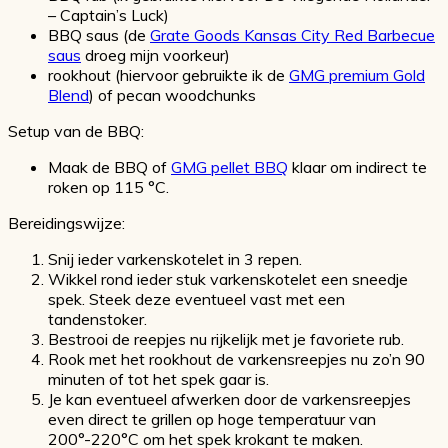
– Captain’s Luck)
BBQ saus (de
Grate Goods Kansas City Red Barbecue
saus
droeg mijn voorkeur)
rookhout (hiervoor gebruikte ik de
GMG premium Gold
Blend
) of pecan woodchunks
Setup van de BBQ:
Maak de BBQ of
GMG pellet BBQ
klaar om indirect te
roken op 115 °C.
Bereidingswijze:
Snij ieder varkenskotelet in 3 repen.
Wikkel rond ieder stuk varkenskotelet een sneedje
spek. Steek deze eventueel vast met een
tandenstoker.
Bestrooi de reepjes nu rijkelijk met je favoriete rub.
Rook met het rookhout de varkensreepjes nu zo’n 90
minuten of tot het spek gaar is.
Je kan eventueel afwerken door de varkensreepjes
even direct te grillen op hoge temperatuur van
200°-220°C om het spek krokant te maken.