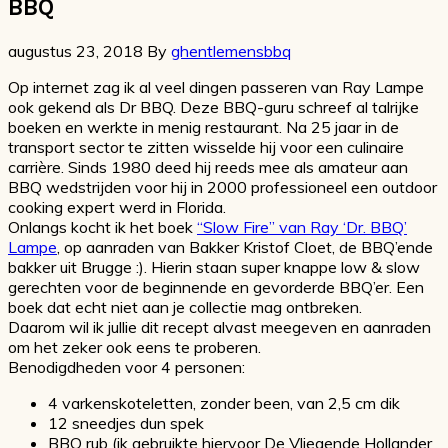
BBQ
augustus 23, 2018
By
ghentlemensbbq
Op internet zag ik al veel dingen passeren van Ray Lampe
ook gekend als Dr BBQ. Deze BBQ-guru schreef al talrijke
boeken en werkte in menig restaurant. Na 25 jaar in de
transport sector te zitten wisselde hij voor een culinaire
carrière. Sinds 1980 deed hij reeds mee als amateur aan
BBQ wedstrijden voor hij in 2000 professioneel een outdoor
cooking expert werd in Florida.
Onlangs kocht ik het boek
“Slow Fire” van Ray ‘Dr. BBQ’
Lampe
, op aanraden van Bakker Kristof Cloet, de BBQ’ende
bakker uit Brugge :). Hierin staan super knappe low & slow
gerechten voor de beginnende en gevorderde BBQ’er. Een
boek dat echt niet aan je collectie mag ontbreken.
Daarom wil ik jullie dit recept alvast meegeven en aanraden
om het zeker ook eens te proberen.
Benodigdheden voor 4 personen:
4 varkenskoteletten, zonder been, van 2,5 cm dik
12 sneedjes dun spek
BBQ rub (ik gebruikte hiervoor De Vliegende Hollander