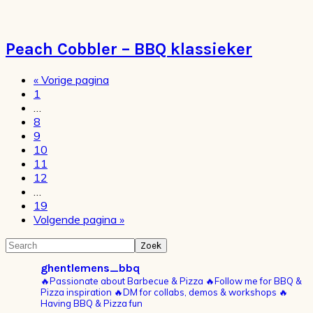
Peach Cobbler – BBQ klassieker
Ga
«
Vorige pagina
Pagina
naar
1
Interim
…
pagina's
Pagina
8
zijn
Pagina
9
weggelaten
Pagina
10
Pagina
11
Pagina
12
Interim
…
pagina's
Pagina
19
zijn
Ga
Volgende pagina »
weggelaten
naar
Primaire
Search
Sidebar
ghentlemens_bbq
🔥Passionate about Barbecue & Pizza
🔥Follow me for BBQ &
Pizza inspiration
🔥DM for collabs, demos & workshops
🔥
Having BBQ & Pizza fun