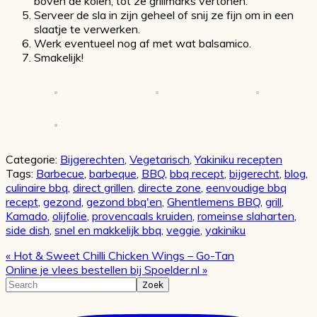
boven de kolen, tot ze grillmarks vertonen.
Serveer de sla in zijn geheel of snij ze fijn om in een
slaatje te verwerken.
Werk eventueel nog af met wat balsamico.
Smakelijk!
Categorie:
Bijgerechten
,
Vegetarisch
,
Yakiniku recepten
Tags:
Barbecue
,
barbeque
,
BBQ
,
bbq recept
,
bijgerecht
,
blog
,
culinaire bbq
,
direct grillen
,
directe zone
,
eenvoudige bbq
recept
,
gezond
,
gezond bbq'en
,
Ghentlemens BBQ
,
grill
,
Kamado
,
olijfolie
,
provencaals kruiden
,
romeinse slaharten
,
side dish
,
snel en makkelijk bbq
,
veggie
,
yakiniku
Vorig
« Hot & Sweet Chilli Chicken Wings – Go-Tan
bericht:
Volgend
Online je vlees bestellen bij Spoelder.nl »
bericht:
Primaire
Search
Sidebar