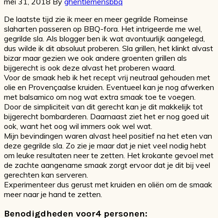
mei 31, 2018
By
ghentlemensbbq
De laatste tijd zie ik meer en meer gegrilde Romeinse
slaharten passeren op BBQ-fora. Het intrigeerde me wel,
gegrilde sla. Als blogger ben ik wat avontuurlijk aangelegd,
dus wilde ik dit absoluut proberen. Sla grillen, het klinkt alvast
bizar maar gezien we ook andere groenten grillen als
bijgerecht is ook deze alvast het proberen waard.
Voor de smaak heb ik het recept vrij neutraal gehouden met
olie en Provençaalse kruiden. Eventueel kan je nog afwerken
met balsamico om nog wat extra smaak toe te voegen.
Door de simpliciteit van dit gerecht kan je dit makkelijk tot
bijgerecht bombarderen. Daarnaast ziet het er nog goed uit
ook, want het oog wil immers ook wel wat.
Mijn bevindingen waren alvast heel positief na het eten van
deze gegrilde sla. Zo zie je maar dat je niet veel nodig hebt
om leuke resultaten neer te zetten. Het krokante gevoel met
de zachte aangename smaak zorgt ervoor dat je dit bij veel
gerechten kan serveren.
Experimenteer dus gerust met kruiden en oliën om de smaak
meer naar je hand te zetten.
Benodigdheden voor4 personen: