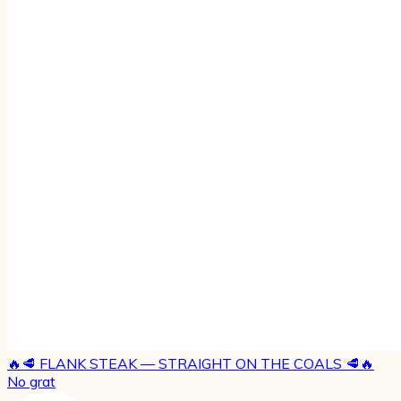
🔥🥩 FLANK STEAK — STRAIGHT ON THE COALS 🥩🔥
No grat