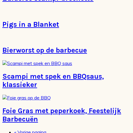
Pigs in a Blanket
Bierworst op de barbecue
Scampi met spek en BBQsaus,
klassieker
Foie Gras met peperkoek, Feestelijk
Barbecuën
Ga
«
Vorige pagina