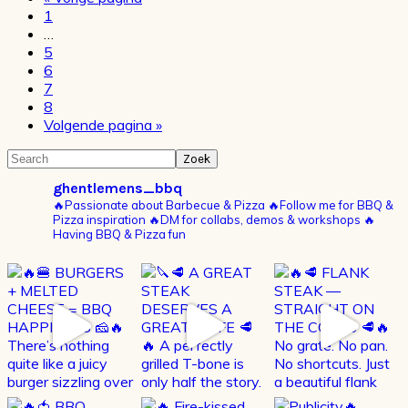
Pagina
naar
1
Interim
…
pagina's
Pagina
5
zijn
Pagina
6
weggelaten
Pagina
7
Pagina
8
Ga
Volgende pagina »
naar
Primaire
Search
Sidebar
ghentlemens_bbq
🔥Passionate about Barbecue & Pizza
🔥Follow me for BBQ &
Pizza inspiration
🔥DM for collabs, demos & workshops
🔥
Having BBQ & Pizza fun