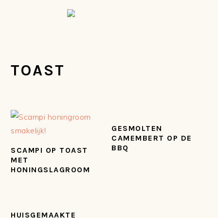
Spring
Door
Spring
Spring
naar
naar
naar
naar
de
de
de
de
hoofdnavigatie
hoofd
eerste
voettekst
inhoud
sidebar
TOAST
GESMOLTEN
CAMEMBERT OP DE
BBQ
SCAMPI OP TOAST
MET
HONINGSLAGROOM
HUISGEMAAKTE