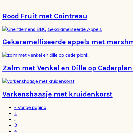
Rood Fruit met Cointreau
Gekaramelliseerde appels met marsh
Zalm met Venkel en Dille op Cederplan
Varkenshaasje met kruidenkorst
Ga
«
Vorige pagina
Pagina
naar
1
Interim
…
pagina's
Pagina
3
zijn
Pagina
4