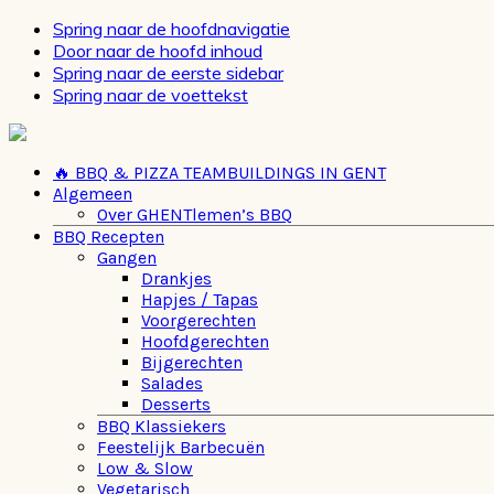
Spring naar de hoofdnavigatie
Door naar de hoofd inhoud
Spring naar de eerste sidebar
Spring naar de voettekst
🔥 BBQ & PIZZA TEAMBUILDINGS IN GENT
Algemeen
Over GHENTlemen’s BBQ
BBQ Recepten
Gangen
Drankjes
Hapjes / Tapas
Voorgerechten
Hoofdgerechten
Bijgerechten
Salades
Desserts
BBQ Klassiekers
Feestelijk Barbecuën
Low & Slow
Vegetarisch