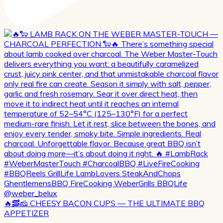
🔥🥓🧀 CHEESY BACON CUPS — THE ULTIMATE BBQ
APPETIZER