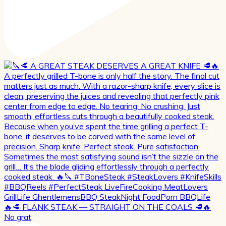
🔥🥩 FLANK STEAK — STRAIGHT ON THE COALS 🥩🔥
No grat