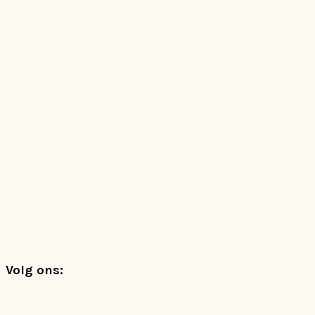
Footer
Volg ons: