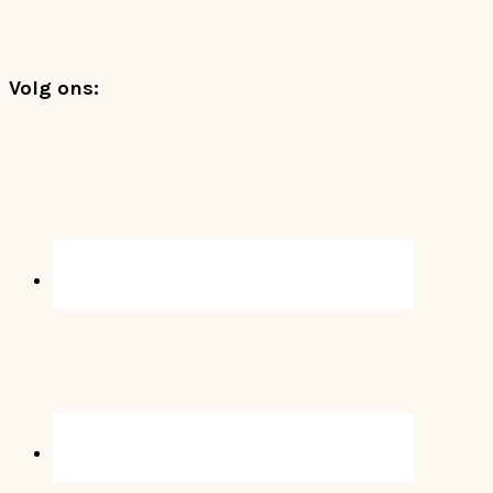
Footer
Volg ons: