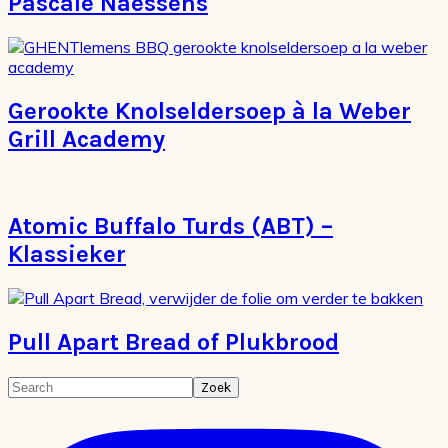
Pascale Naessens
Gerookte Knolseldersoep à la Weber
Grill Academy
Atomic Buffalo Turds (ABT) –
Klassieker
Pull Apart Bread of Plukbrood
Primaire
Search
Sidebar