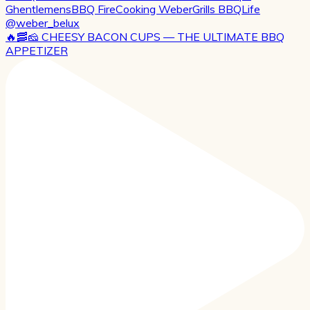
🔥🥓🧀 CHEESY BACON CUPS — THE ULTIMATE BBQ
APPETIZER