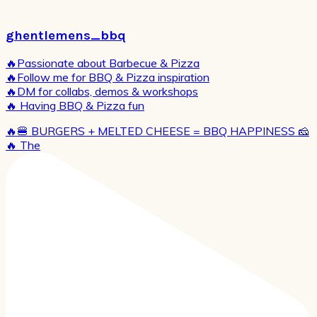
ghentlemens_bbq
🔥Passionate about Barbecue & Pizza
🔥Follow me for BBQ & Pizza inspiration
🔥DM for collabs, demos & workshops
🔥 Having BBQ & Pizza fun
🔥🍔 BURGERS + MELTED CHEESE = BBQ HAPPINESS 🧀
🔥 The