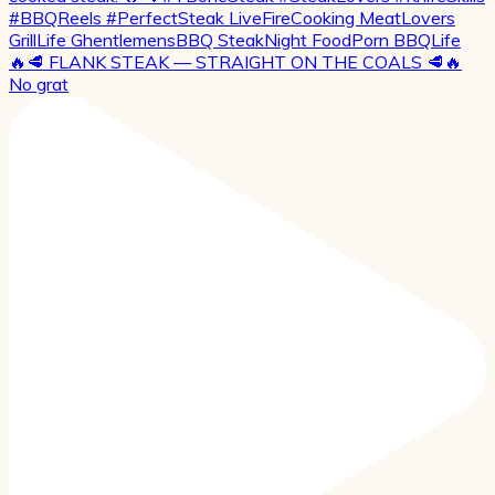
🔥🥩 FLANK STEAK — STRAIGHT ON THE COALS 🥩🔥
No grat