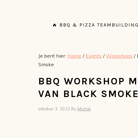
Spring
Door
Spring
Spring
naar
naar
naar
naar
de
de
de
de
🔥 BBQ & PIZZA TEAMBUILDING
hoofdnavigatie
hoofd
eerste
voettekst
inhoud
sidebar
Je bent hier:
Home
/
Events
/
Workshops
/
Smoke
BBQ WORKSHOP M
VAN BLACK SMOK
oktober 3, 2022
By
Michel