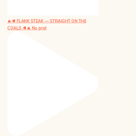
🔥🥩 FLANK STEAK — STRAIGHT ON THE
COALS 🥩🔥 No grat