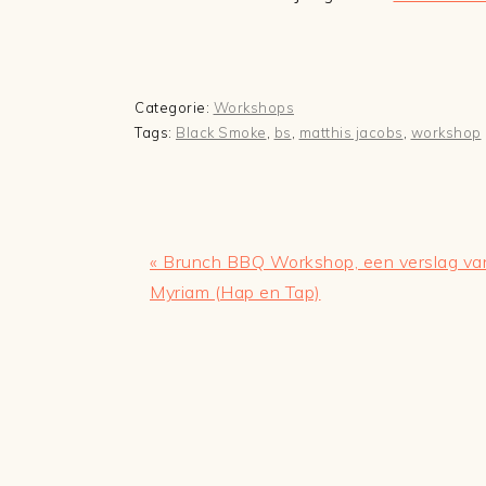
Categorie:
Workshops
Tags:
Black Smoke
,
bs
,
matthis jacobs
,
workshop
Vorig
« Brunch BBQ Workshop, een verslag va
bericht:
Myriam (Hap en Tap)