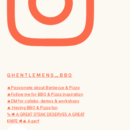
GHENTLEMENS_BBQ
🔥Passionate about Barbecue & Pizza
🔥Follow me for BBQ & Pizza inspiration
🔥DM for collabs, demos & workshops
🔥 Having BBQ & Pizza fun
🔪🥩 A GREAT STEAK DESERVES A GREAT
KNIFE 🥩🔥 A perf