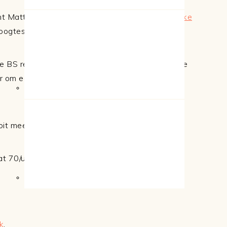
mt Matthias Jacobs, de head chef van
Black Smoke
hoogtes brengen.
e BS recepten maken maar ook wat verrassende
r om een volledig menu te maken: hapjes,
t meer te vergeten.
t 70/unit 16, 2845 Niel
k
.