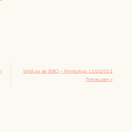
Volgend
n
Wild op de BBQ – Workshop 11/2/2022
bericht:
Terneuzen »