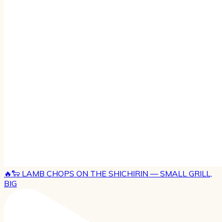
🔥🐑 LAMB CHOPS ON THE SHICHIRIN — SMALL GRILL,
BIG