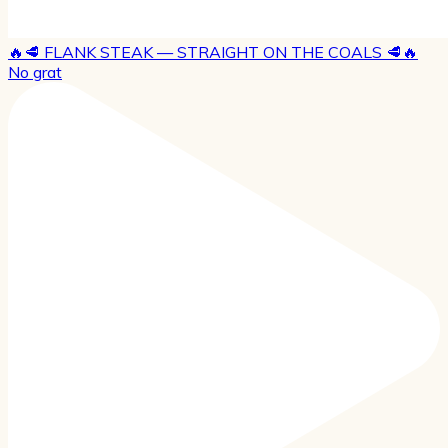
🔥🥩 FLANK STEAK — STRAIGHT ON THE COALS 🥩🔥
No grat