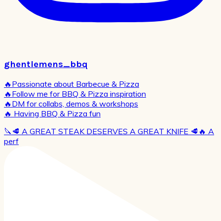
ghentlemens_bbq
🔥Passionate about Barbecue & Pizza
🔥Follow me for BBQ & Pizza inspiration
🔥DM for collabs, demos & workshops
🔥 Having BBQ & Pizza fun
🔪🥩 A GREAT STEAK DESERVES A GREAT KNIFE 🥩🔥 A
perf