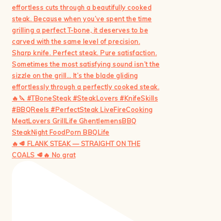
🔥🥩 FLANK STEAK — STRAIGHT ON THE
COALS 🥩🔥 No grat