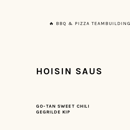
Spring
Door
Spring
Spring
naar
naar
naar
naar
de
de
de
de
🔥 BBQ & PIZZA TEAMBUILDING
hoofdnavigatie
hoofd
eerste
voettekst
inhoud
sidebar
HOISIN SAUS
GO-TAN SWEET CHILI
GEGRILDE KIP