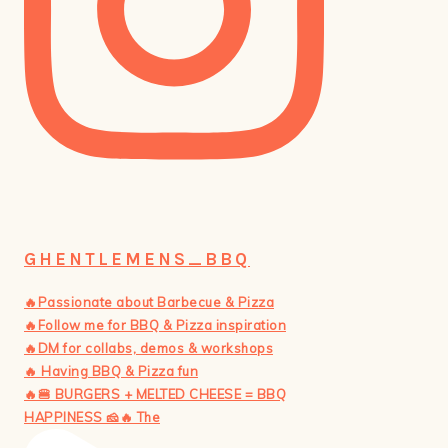
GHENTLEMENS_BBQ
🔥Passionate about Barbecue & Pizza
🔥Follow me for BBQ & Pizza inspiration
🔥DM for collabs, demos & workshops
🔥 Having BBQ & Pizza fun
🔥🍔 BURGERS + MELTED CHEESE = BBQ
HAPPINESS 🧀🔥 The