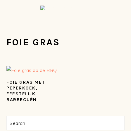
Spring
Door
Spring
Spring
naar
naar
naar
naar
de
de
de
de
hoofdnavigatie
hoofd
eerste
voettekst
inhoud
sidebar
FOIE GRAS
FOIE GRAS MET
PEPERKOEK,
FEESTELIJK
BARBECUËN
PRIMAIRE
Search
SIDEBAR