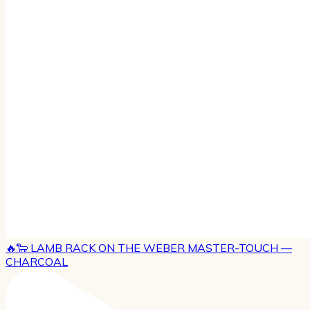
🔥🐑 LAMB RACK ON THE WEBER MASTER-TOUCH —
CHARCOAL