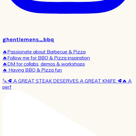
ghentlemens_bbq
🔥Passionate about Barbecue & Pizza
🔥Follow me for BBQ & Pizza inspiration
🔥DM for collabs, demos & workshops
🔥 Having BBQ & Pizza fun
🔪🥩 A GREAT STEAK DESERVES A GREAT KNIFE 🥩🔥 A
perf