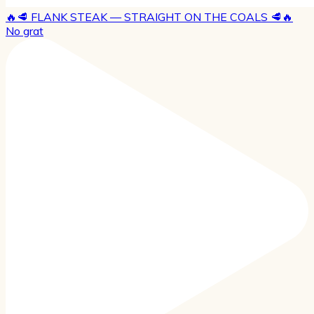
🔥🥩 FLANK STEAK — STRAIGHT ON THE COALS 🥩🔥
No grat