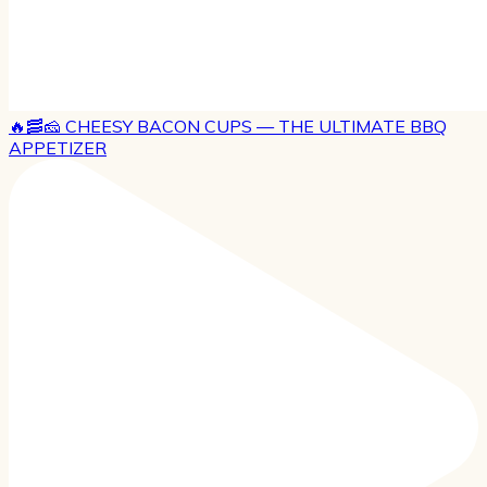
🔥🥓🧀 CHEESY BACON CUPS — THE ULTIMATE BBQ
APPETIZER