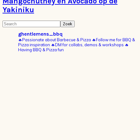
Mangochutney en Avocado op de
Yakiniku
Primaire
Search
Sidebar
ghentlemens_bbq
🔥Passionate about Barbecue & Pizza
🔥Follow me for BBQ &
Pizza inspiration
🔥DM for collabs, demos & workshops
🔥
Having BBQ & Pizza fun