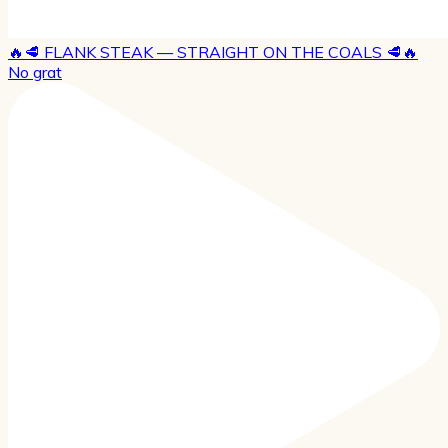
🔥🥩 FLANK STEAK — STRAIGHT ON THE COALS 🥩🔥
No grat