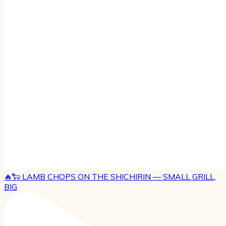
🔥🐑 LAMB CHOPS ON THE SHICHIRIN — SMALL GRILL,
BIG