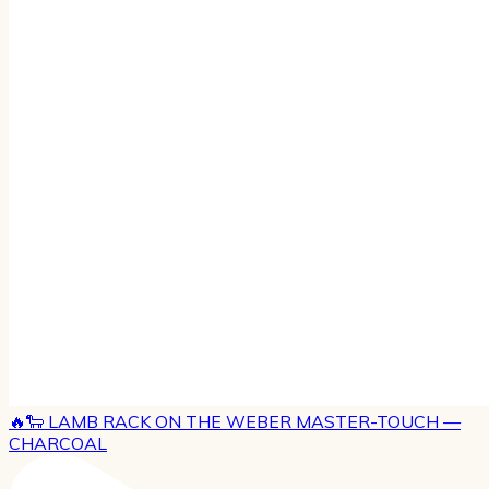
🔥🐑 LAMB RACK ON THE WEBER MASTER-TOUCH —
CHARCOAL