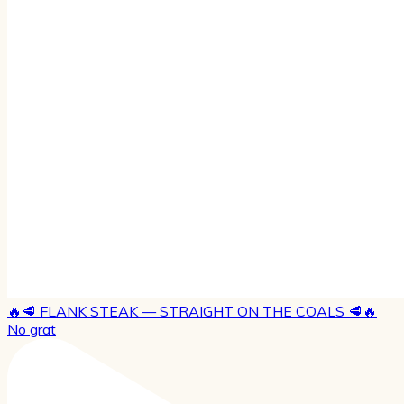
🔥🥩 FLANK STEAK — STRAIGHT ON THE COALS 🥩🔥
No grat