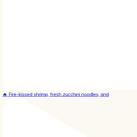
🔥 Fire-kissed shrimp, fresh zucchini noodles, and