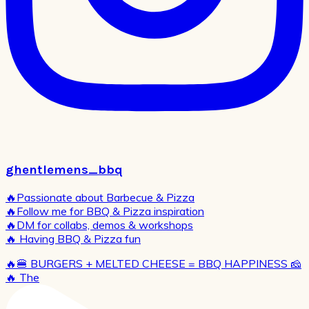
ghentlemens_bbq
🔥Passionate about Barbecue & Pizza
🔥Follow me for BBQ & Pizza inspiration
🔥DM for collabs, demos & workshops
🔥 Having BBQ & Pizza fun
🔥🍔 BURGERS + MELTED CHEESE = BBQ HAPPINESS 🧀
🔥 The